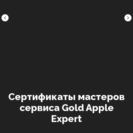
Инженер-
Инженер-
Специалист
пайщик,
пайщик,
модульного
специалист
специалист
ремонта
по
по
микроэлектроники
iPhone
MacBook
Рейтинг:
Рейтинг:
Рейтинг:
4.8
4.7
4.9
Сертификаты мастеров
сервиса Gold Apple
Expert