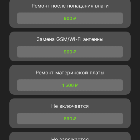
Ремонт после попадания влаги
900 ₽
Замена GSM/Wi-Fi антенны
900 ₽
Ремонт материнской платы
1 500 ₽
Не включается
890 ₽
Не заряжается