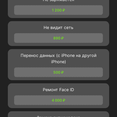
1 200 ₽
Не видит сеть
890 ₽
Перенос данных (c iPhone на другой
iPhone)
500 ₽
Ремонт Face ID
4 000 ₽