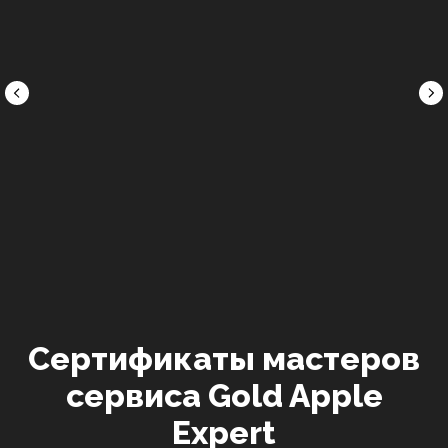
Онегин
Гуревич
Никотин
Инженер-
Инженер-
Специалист
пайщик,
пайщик,
модульного
специалист
специалист
ремонта
по
по
микроэлектроники
iPhone
MacBook
Рейтинг:
Рейтинг:
Рейтинг:
4.8
4.7
4.9
Сертификаты мастеров
сервиса Gold Apple
Expert